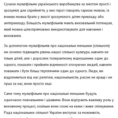
Сучасні мультфільми українського виробництва за змістом прості і
зрозумілі для сприйняття, у них герої говорять гарною мовою, їх
вчинки можна брати у якості зрозумілого дітям прикладу або
антіприкладу. Більшість мультфільмів мають виховальний потенціал,
який можна цілеспрямовано використовувати для навчання і
виховання.
За допомогою мультфільмів про національні меншини (спільноти)
ми хочемо підвищити рівень нашої спільної культури, навчити не
тільки дітей, але і дорослих толерантному відношенню один до
одного, показати і прийняти відмінності оточуючих людей, навчити
поважати і бути більш терплячими один до одного. Люди, які
відрізняються від нас релігією, національністю, расою не кращі і не
гірші за нас, вони просто інші.
Саме тому мультфільми про національні меншини будуть
одночасно повчальними і цікавими. Вони відіграють важливу роль у
виховному процесі, оскільки вони схожі на казки і живе спілкування.
Рада національних спільнот України виступає за можливість