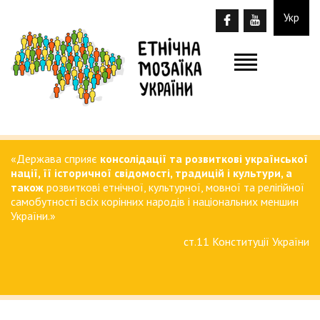
Укр
«Держава сприяє
консолідації та розвиткові української
нації, її історичної свідомості, традицій і культури, а
також
розвиткові етнічної, культурної, мовної та релігійної
самобутності всіх корінних народів і національних меншин
України.»
ст.11 Конституції України