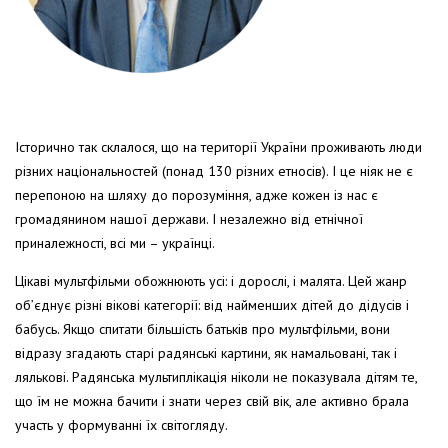
Історично так склалося, що на території України проживають люди
різних національностей (понад 130 різних етносів). І це ніяк не є
перепоною на шляху до порозуміння, адже кожен із нас є
громадянином нашої держави. І незалежно від етнічної
приналежності, всі ми – українці.
Цікаві мультфільми обожнюють усі: і дорослі, і малята. Цей жанр
об’єднує різні вікові категорії: від найменших дітей до дідусів і
бабусь. Якщо спитати більшість батьків про мультфільми, вони
відразу згадають старі радянські картини, як намальовані, так і
лялькові. Радянська мультиплікація ніколи не показувала дітям те,
що їм не можна бачити і знати через свій вік, але активно брала
участь у формуванні їх світогляду.